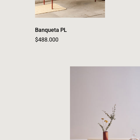
Banqueta PL
Regular price
$488.000