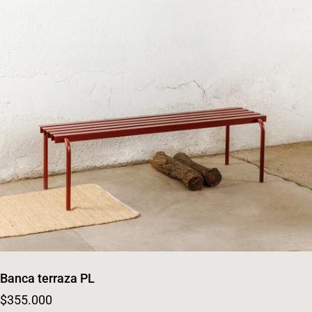
Banca terraza PL
Regular price
$355.000