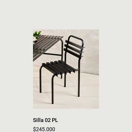
Silla 02 PL
Regular price
$245.000