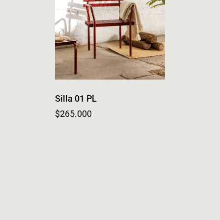
Silla 01 PL
Regular price
$265.000