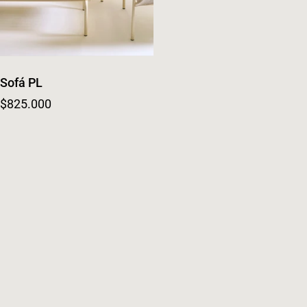
Sofá PL
Regular price
$825.000