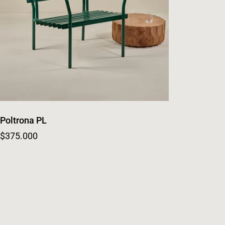
Poltrona PL
Regular price
$375.000