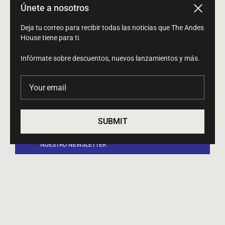
Únete a nosotros
Close
Proyectos
Deja tu correo para recibir todas las noticias que The Andes
Colaboraciones
House tiene para ti.
Productos
Infórmate sobre descuentos, nuevos lanzamientos y más.
Perfil
Your email
SUBMIT
SÉ PARTE DE NUESTRA COMUNIDAD Y RECIBE
NUESTRO NEWSLETTER
Your email
Submit