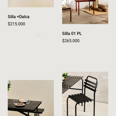
Silla +Dalca
Regular price
$215.000
Silla 01 PL
Regular price
$265.000