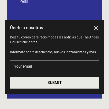
Perfil
SÉ PARTE DE NUESTRA COMUNIDAD Y RECIBE
Únete a nosotros
Close
NUESTRO NEWSLETTER
Deja tu correo para recibir todas las noticias que The Andes
Your email
House tiene para ti.
Submit
Infórmate sobre descuentos, nuevos lanzamientos y más.
Your email
¡SÍGUENOS EN NUESTRAS REDES SOCIALES!
SUBMIT
Instagram