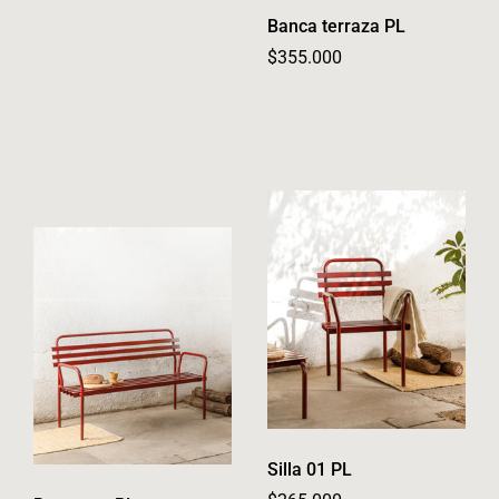
Banca terraza PL
Regular price
$355.000
Silla 01 PL