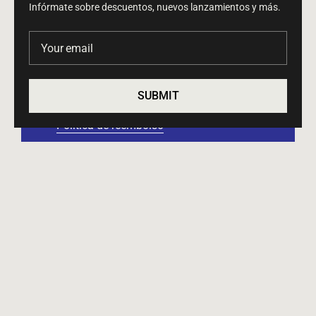
Infórmate sobre descuentos, nuevos lanzamientos y más.
Your email
Búsqueda
SUBMIT
Términos del servicio
Política de reembolso