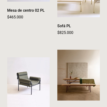
Mesa de centro 02 PL
Regular price
$465.000
Sofá PL
Regular price
$825.000