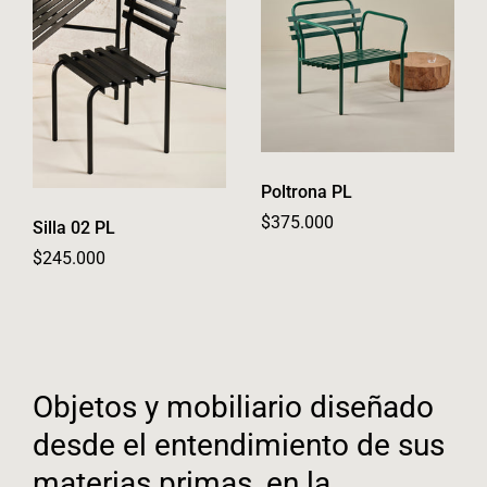
Poltrona PL
Regular price
$375.000
Silla 02 PL
Regular price
$245.000
Objetos y mobiliario diseñado
desde el entendimiento de sus
materias primas, en la