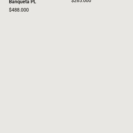
Regular price
$265.000
Banqueta PL
Regular price
$488.000