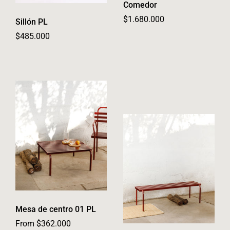
Comedor
Regular price
$1.680.000
Sillón PL
Regular price
$485.000
Mesa de centro 01 PL
From $362.000