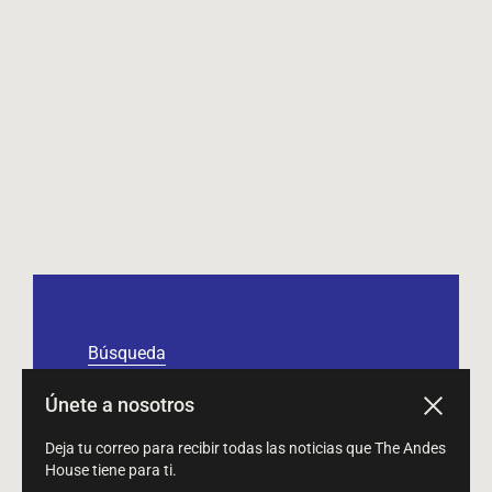
Búsqueda
Términos del servicio
Únete a nosotros
Cerrar
Política de reembolso
Deja tu correo para recibir todas las noticias que The Andes
House tiene para ti.