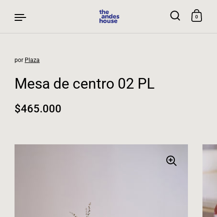
0
por
Plaza
Ir al contenido
Mesa de centro 02 PL
Precio normal
$465.000
Precio rebajado