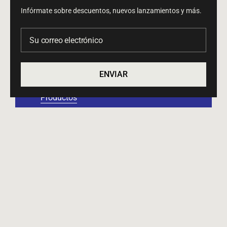
Infórmate sobre descuentos, nuevos lanzamientos y más.
Su correo electrónico
Proyectos
ENVIAR
Colaboraciones
Productos
Perfil
SÉ PARTE DE NUESTRA COMUNIDAD Y RECIBE
NUESTRO NEWSLETTER