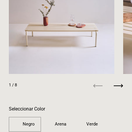
1
/ 8
Anterior
Siguie
Seleccionar Color
Negro
Arena
Verde