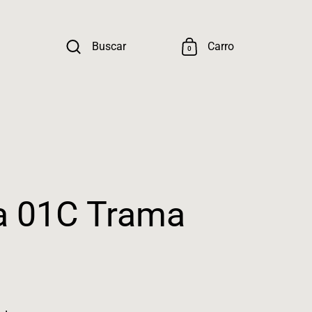
Buscar
Carro
0
 01C Trama
ormal
Precio rebajado