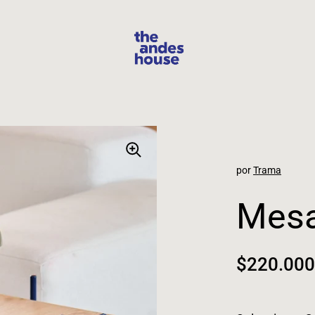
por
Trama
Mesa
Precio n
$220.000