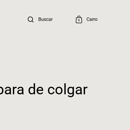
Buscar
Carro
0
ara de colgar
ormal
Precio rebajado