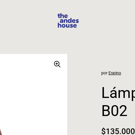
por
Espino
Lámp
B02
Precio n
$135.000