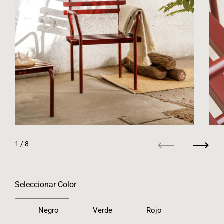
1
/ 8
Anterior
Siguie
Seleccionar Color
Negro
Verde
Rojo