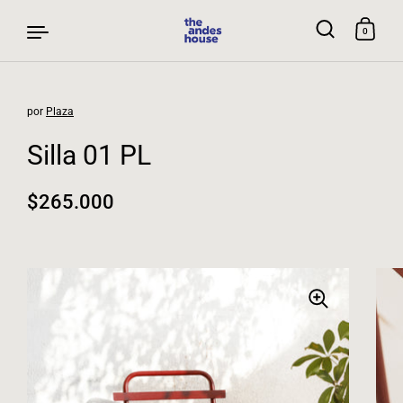
0
por
Plaza
Ir al contenido
Silla 01 PL
Precio normal
$265.000
Precio rebajado