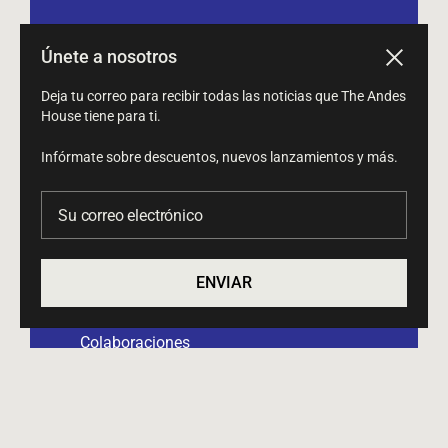
Búsqueda
Únete a nosotros
Cerrar
Términos del servicio
Deja tu correo para recibir todas las noticias que The Andes
Política de reembolso
House tiene para ti.
Infórmate sobre descuentos, nuevos lanzamientos y más.
Su correo electrónico
ENVIAR
Proyectos
Colaboraciones
Productos
Perfil