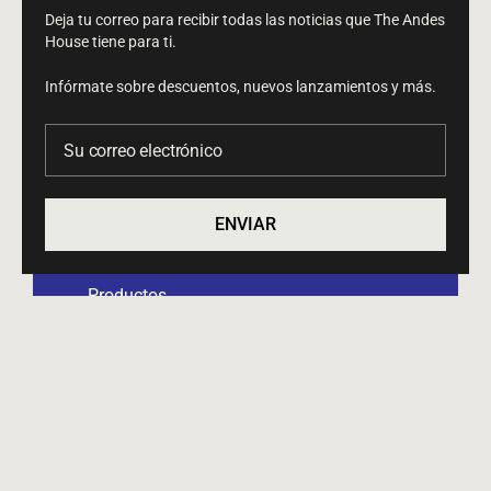
Política de reembolso
Deja tu correo para recibir todas las noticias que The Andes
House tiene para ti.
Infórmate sobre descuentos, nuevos lanzamientos y más.
Su correo electrónico
ENVIAR
Proyectos
Colaboraciones
Productos
Perfil