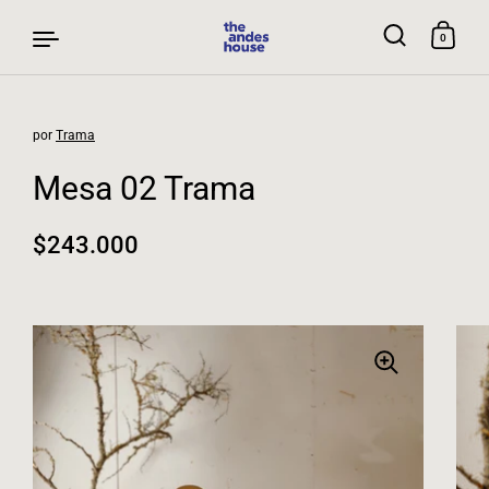
0
por
Trama
Ir al contenido
Mesa 02 Trama
Precio normal
$243.000
Precio rebajado