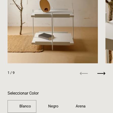
1
/ 9
Anterior
Siguie
Seleccionar Color
Blanco
Negro
Arena