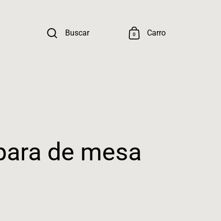
Buscar
Carro
0
ara de mesa
ormal
Precio rebajado