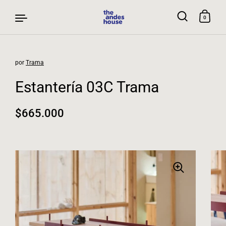
0
por
Trama
Ir al contenido
Estantería 03C Trama
Precio normal
$665.000
Precio rebajado