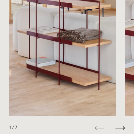
1
/ 7
Anterior
Siguie