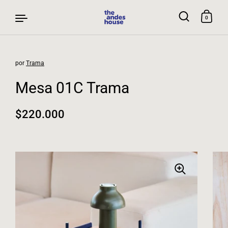
0
por
Trama
Ir al contenido
Mesa 01C Trama
Precio normal
$220.000
Precio rebajado